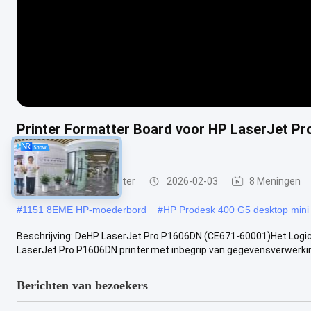
Printer Formatter Board voor HP LaserJet P
Board Originele
Printbord van de printer
2026-02-03
8 Meningen
#
1151 8EME HP-moederbord
#
HP Prodesk 400 G5 desktop min
Beschrijving: DeHP LaserJet Pro P1606DN (CE671-60001)Het Logic 
LaserJet Pro P1606DN printer.met inbegrip van gegevensverwerking
Berichten van bezoekers