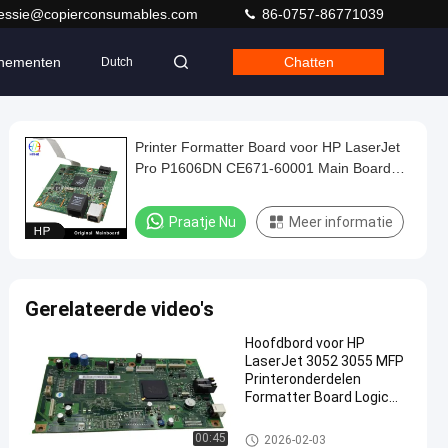
jessie@copierconsumables.com
86-0757-86771039
nementen
Chatten
Dutch
Printer Formatter Board voor HP LaserJet
Pro P1606DN CE671-60001 Main Board
Logic Board Originele
Praatje Nu
Meer informatie
Gerelateerde video's
Hoofdbord voor HP
LaserJet 3052 3055 MFP
Printeronderdelen
Formatter Board Logic
Card
HP-hoofdbord
00:45
2026-02-03