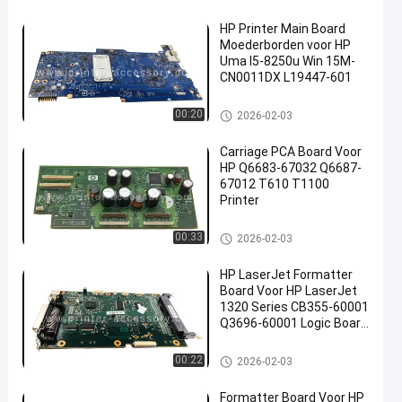
HP Printer Main Board
Moederborden voor HP
Uma I5-8250u Win 15M-
CN0011DX L19447-601
HP-hoofdbord
00:20
2026-02-03
Carriage PCA Board Voor
HP Q6683-67032 Q6687-
67012 T610 T1100
Printer
HP-hoofdbord
00:33
2026-02-03
HP LaserJet Formatter
Board Voor HP LaserJet
1320 Series CB355-60001
Q3696-60001 Logic Board
Printer Parts
HP-hoofdbord
00:22
2026-02-03
Formatter Board Voor HP