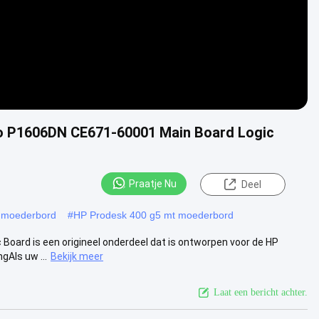
ro P1606DN CE671-60001 Main Board Logic
Praatje Nu
Deel
i moederbord
#
HP Prodesk 400 g5 mt moederbord
Board is een origineel onderdeel dat is ontworpen voor de HP
Als uw ...
Bekijk meer
Laat een bericht achter.