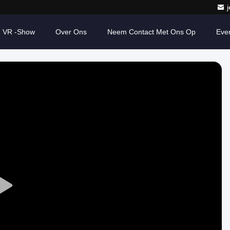
VR -show
Over Ons
Neem Contact Met Ons Op
Eve
Play
Video