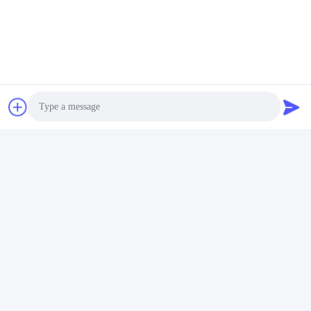
Contactpersonen:
Miss. Doris
Telefoon:
+86 180 281 39871
Fax:
86-0757-86771039
Praatje Nu
Photo
Mail ons.
Video Call
Audio Call