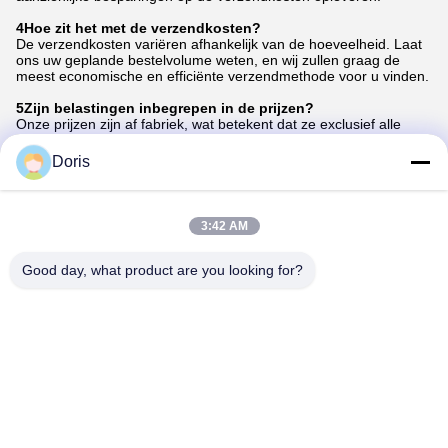
4Hoe zit het met de verzendkosten?
De verzendkosten variëren afhankelijk van de hoeveelheid. Laat
ons uw geplande bestelvolume weten, en wij zullen graag de
meest economische en efficiënte verzendmethode voor u vinden.
5Zijn belastingen inbegrepen in de prijzen?
Onze prijzen zijn af fabriek, wat betekent dat ze exclusief alle
belastingen of rechten die van toepassing zijn in uw land, evenals
verzendkosten.
Doris
6Welke betaalmethoden accepteren jullie?
We accepteren voornamelijk T/T betalingen. Voor kleinere
transacties accepteren we ook betalingen via Western Union.We
3:42 AM
bieden deze optie aan met een nominale toeslag van 7%.
Good day, what product are you looking for?
Tags:
Konica Minolta Fuser riem
Konica Minolta Bizhub C226
A797R70200-Film
Contactpersonen