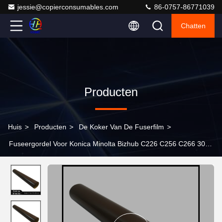
jessie@copierconsumables.com
86-0757-86771039
Chatten
Producten
Huis
>
Producten
>
De Koker Van De Fuserfilm
>
Fuseergordel Voor Konica Minolta Bizhub C226 C256 C266 308e
368e 458e C227 C257 C287 A797R70200-Film