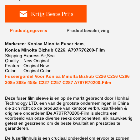
Krijg Beste Prijs
Productgegevens
Productbeschrijving
Markeren:
Konica Minolta Fuser riem
,
Konica Minolta Bizhub C226
,
A797R70200-Film
Shipping:
Express,Air,Sea
Quality:
New Original
Feature:
Original New
Color:
Original Color
Fuseergordel Voor Konica Minolta Bizhub C226 C256 C266
308e 368e 458e C227 C257 C287 A797R70200-Film
Deze fuser film sleeve is en op de markt gebracht door Honhai
Technology LTD, een van de grootste ondernemingen in China
die zich richt op de productie van kantoor verbruiksartikelen &
originele onderdelen!De A797R70200-Film is slechts een
voorbeeld van onze diverse reeks componenten, elk nauwkeurig
getest en gescreend om de beste kwaliteit en prestaties te
garanderen.
De fuserfilmhuls is een cruciaal onderdeel om ervoor te zorgen