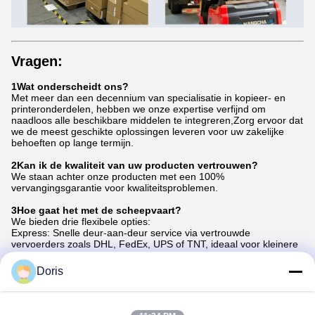
Vragen:
1Wat onderscheidt ons?
Met meer dan een decennium van specialisatie in kopieer- en
printeronderdelen, hebben we onze expertise verfijnd om
naadloos alle beschikbare middelen te integreren,Zorg ervoor dat
we de meest geschikte oplossingen leveren voor uw zakelijke
behoeften op lange termijn.
2Kan ik de kwaliteit van uw producten vertrouwen?
We staan achter onze producten met een 100%
vervangingsgarantie voor kwaliteitsproblemen.
3Hoe gaat het met de scheepvaart?
We bieden drie flexibele opties:
Express: Snelle deur-aan-deur service via vertrouwde
vervoerders zoals DHL, FedEx, UPS of TNT, ideaal voor kleinere
pakketten.
Luchtvracht: kosteneffectief vervoer voor zendingen van meer
Doris
dan 45 kg, met levering van luchthaven tot luchthaven.
Zeecargo: een budgetvriendelijke keuze voor niet-dringende
bestellingen, waarbij de levering ongeveer een maand duurt en
aanzienlijke besparingen op de verzendkosten opleveren.