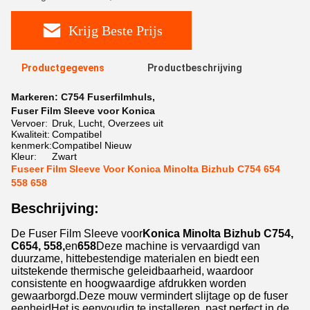
Krijg Beste Prijs
Productgegevens
Productbeschrijving
Markeren:
C754 Fuserfilmhuls
,
Fuser Film Sleeve voor Konica
Vervoer:
Druk, Lucht, Overzees uit
Kwaliteit:
Compatibel
kenmerk:
Compatibel Nieuw
Kleur:
Zwart
Fuseer Film Sleeve Voor Konica Minolta Bizhub C754 654
558 658
Beschrijving:
De Fuser Film Sleeve voor
Konica Minolta Bizhub C754,
C654, 558,
en
658
Deze machine is vervaardigd van
duurzame, hittebestendige materialen en biedt een
uitstekende thermische geleidbaarheid, waardoor
consistente en hoogwaardige afdrukken worden
gewaarborgd.Deze mouw vermindert slijtage op de fuser
eenheidHet is eenvoudig te installeren, past perfect in de