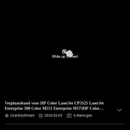
Verplaatsband voor HP Color LaserJet CP3525 LaserJet
Enterprise 500 Color M551 Enterprise M575HP Color
LaserJet Pro M570 MFP CC468-67907-TB
Overdrachtriem
2026-02-03
6 Meningen