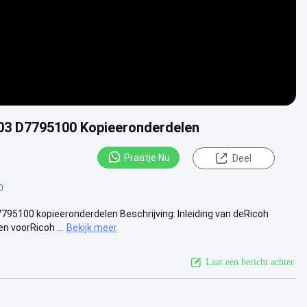
03 D7795100 Kopieeronderdelen
Praatje Nu
Deel
0
95100 kopieeronderdelen Beschrijving: Inleiding van deRicoh
 voorRicoh ...
Bekijk meer
Laat een bericht achter.