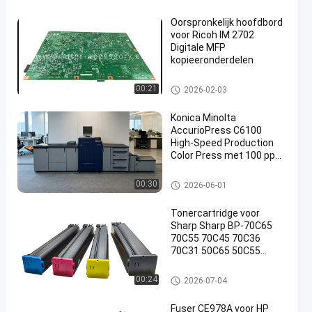
Oorspronkelijk hoofdbord
voor Ricoh IM 2702
Digitale MFP
kopieeronderdelen
Ricoh hoofdbord
00:21
2026-02-03
Konica Minolta
AccurioPress C6100
High-Speed Production
Color Press met 100 ppm,
3600 x 2400 dpi Resolutie
en 400 g/m2 Media
epson printer
00:30
2026-06-01
Capaciteit
Tonercartridge voor
Sharp Sharp BP-70C65
70C55 70C45 70C36
70C31 50C65 50C55
60C45 60C36 60C31
50C45 50C36 50C31
Scherpe tonercartridge
00:24
2026-07-04
50C26 55C26
Kleurcopieer toner
Fuser CE978A voor HP