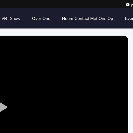
VR -show
Over Ons
Neem Contact Met Ons Op
Eve
Play
Video