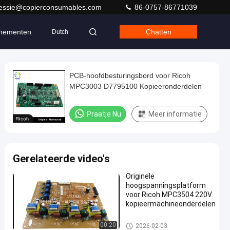
jessie@copierconsumables.com
86-0757-86771039
nementen
Chatten
Dutch
PCB-hoofdbesturingsbord voor Ricoh
MPC3003 D7795100 Kopieeronderdelen
Praatje Nu
Meer informatie
Gerelateerde video's
Originele
hoogspanningsplatform
voor Ricoh MPC3504 220V
kopieermachineonderdelen
Ricoh hoofdbord
00:20
2026-02-03