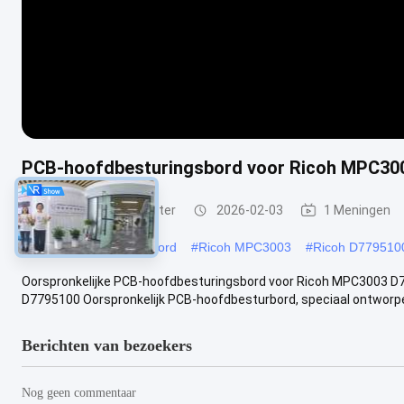
PCB-hoofdbesturingsbord voor Ricoh MPC30
Printbord van de printer
2026-02-03
1 Meningen
#
PCB-hoofdbesturingsbord
#
Ricoh MPC3003
#
Ricoh D779510
Oorspronkelijke PCB-hoofdbesturingsbord voor Ricoh MPC3003 D77
D7795100 Oorspronkelijk PCB-hoofdbesturbord, speciaal ontworpen
Berichten van bezoekers
Nog geen commentaar