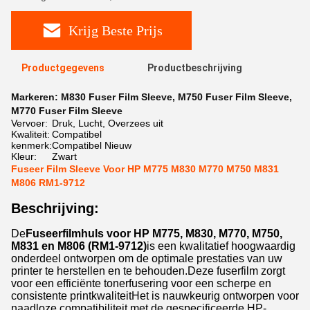
Krijg Beste Prijs
Productgegevens
Productbeschrijving
Markeren:
M830 Fuser Film Sleeve
,
M750 Fuser Film Sleeve
,
M770 Fuser Film Sleeve
Vervoer:
Druk, Lucht, Overzees uit
Kwaliteit:
Compatibel
kenmerk:
Compatibel Nieuw
Kleur:
Zwart
Fuseer Film Sleeve Voor HP M775 M830 M770 M750 M831
M806 RM1-9712
Beschrijving:
De
Fuseerfilmhuls voor HP M775, M830, M770, M750,
M831 en M806 (RM1-9712)
is een kwalitatief hoogwaardig
onderdeel ontworpen om de optimale prestaties van uw
printer te herstellen en te behouden.Deze fuserfilm zorgt
voor een efficiënte tonerfusering voor een scherpe en
consistente printkwaliteitHet is nauwkeurig ontworpen voor
naadloze compatibiliteit met de gespecificeerde HP-