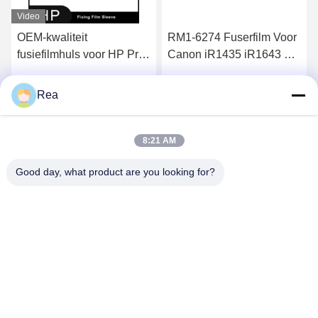
Video
OEM-kwaliteit
RM1-6274 Fuserfilm Voor
fusiefilmhuls voor HP Pro
Canon iR1435 iR1643 HP
200 M251n M276 M351
LaserJet Pro
M375 M451 M475 M476
M501Enterprise P3015
Rea
Krijg Beste Prijs
Krijg Beste Prijs
met warmtebestendige
M506 M527
coating en levensduur van
Bevestigingsfilm
50.000 tot 80.000 pagina's
8:21 AM
Good day, what product are you looking for?
HONHAI TECHNOLOGY LIMITED
jessie@copierconsumables.com
86-0757-86771039
Gebouw H, Guangping International Industrial Park
Pingzhou, Nanhai District Foshan, Guangdong, China