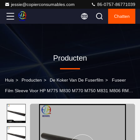
jessie@copierconsumables.com
86-0757-86771039
Chatten
Producten
Huis
>
Producten
>
De Koker Van De Fuserfilm
>
Fuseer
Film Sleeve Voor HP M775 M830 M770 M750 M831 M806 RM1-
9712