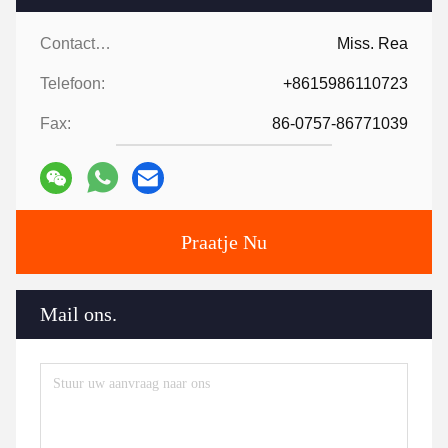
Contactpersonen:
Miss. Rea
Telefoon:
+8615986110723
Fax:
86-0757-86771039
Praatje Nu
Mail ons.