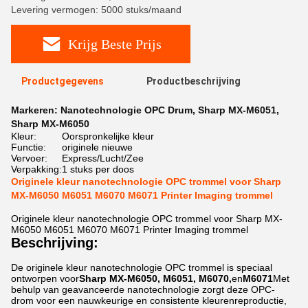
Levering vermogen: 5000 stuks/maand
Krijg Beste Prijs
Productgegevens
Productbeschrijving
Markeren:
Nanotechnologie OPC Drum
,
Sharp MX-M6051
,
Sharp MX-M6050
Kleur:
Oorspronkelijke kleur
Functie:
originele nieuwe
Vervoer:
Express/Lucht/Zee
Verpakking:
1 stuks per doos
Originele kleur nanotechnologie OPC trommel voor Sharp
MX-M6050 M6051 M6070 M6071 Printer Imaging trommel
Originele kleur nanotechnologie OPC trommel voor Sharp MX-
M6050 M6051 M6070 M6071 Printer Imaging trommel
Beschrijving:
De originele kleur nanotechnologie OPC trommel is speciaal
ontworpen voor
Sharp MX-M6050, M6051, M6070,
en
M6071
Met
behulp van geavanceerde nanotechnologie zorgt deze OPC-
drom voor een nauwkeurige en consistente kleurenreproductie,