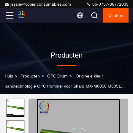
jessie@copierconsumables.com
86-0757-86771039
Chatten
Producten
Huis
>
Producten
>
OPC Drum
>
Originele kleur
nanotechnologie OPC trommel voor Sharp MX-M6050 M6051
M6070 M6071 Printer Imaging trommel