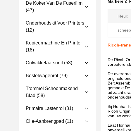
Markeren:
R
De Koker Van De Fuserfilm
(47)
Kleur:
Onderhoudskit Voor Printers
(12)
scheep
Kopieermachine En Printer
Ricoh-tran
(18)
De Ricoh Ori
Ontwikkelaarsunit
(53)
verbeteren.
De overdraag
Bestelwagenrol
(79)
originele on
Belt Assembl
gemaakt.De r
Trommel Schoonmakend
uit zacht dr
Blad
(58)
onderhoudsk
Bij Honhai T
Primaire Lastenrol
(31)
Ricoh Origin
van uw werk
Olie-Aanbrengpad
(11)
Laat Honhai
onvergelijkb