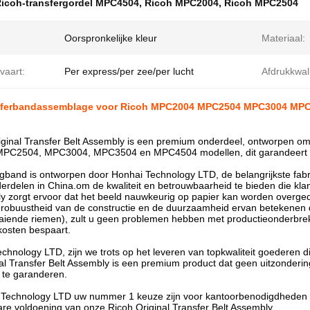
icoh-transfergordel MPC4504
,
Ricoh MPC2004
,
Ricoh MPC2504
Oorspronkelijke kleur
Materiaal:
vaart:
Per express/per zee/per lucht
Afdrukkwali
sferbandassemblage voor Ricoh MPC2004 MPC2504 MPC3004 MP
ginal Transfer Belt Assembly is een premium onderdeel, ontworpen om d
MPC2504, MPC3004, MPC3504 en MPC4504 modellen, dit garandeert dat 
band is ontworpen door Honhai Technology LTD, de belangrijkste fabr
derdelen in China.om de kwaliteit en betrouwbaarheid te bieden die kl
y zorgt ervoor dat het beeld nauwkeurig op papier kan worden overge
obuustheid van de constructie en de duurzaamheid ervan betekenen dat
aaiende riemen), zult u geen problemen hebben met productieonderbreki
osten bespaart.
echnology LTD, zijn we trots op het leveren van topkwaliteit goederen d
al Transfer Belt Assembly is een premium product dat geen uitzondering 
 te garanderen.
 Technology LTD uw nummer 1 keuze zijn voor kantoorbenodigdheden e
are voldoening van onze Ricoh Original Transfer Belt Assembly.