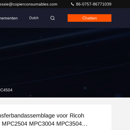
jessie@copierconsumables.com
86-0757-86771039
nementen
Chatten
Dutch
PC4504
nsferbandassemblage voor Ricoh
 MPC2504 MPC3004 MPC3504