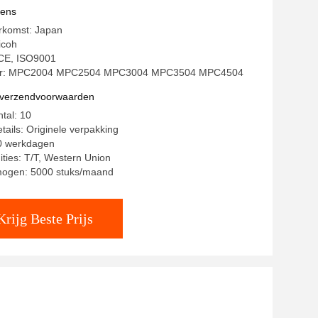
vens
rkomst: Japan
icoh
: CE, ISO9001
r: MPC2004 MPC2504 MPC3004 MPC3504 MPC4504
n verzendvoorwaarden
tal: 10
tails: Originele verpakking
10 werkdagen
ities: T/T, Western Union
mogen: 5000 stuks/maand
Krijg Beste Prijs