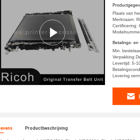
MPC4504
Productgege
Plaats van he
Merknaam: R
Certificering
Modelnumme
Betalings- e
Min. bestelaan
Verpakking De
Levertijd: 5-
Betalingscond
Levering ver
evens
Productbeschrijving