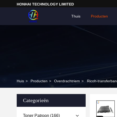
HONHAI TECHNOLOGY LIMITED
Thuis
Producten
Huis
>
Producten
>
Overdrachtriem
>
Ricoh-transfer
Categorieën
Toner Patroon
(166)