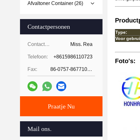
Afvaltoner Container
(26)
Product
Contactpersonen
Type:
Voor gebrui
Contactpersonen:
Miss. Rea
Telefoon:
+8615986110723
Foto's:
Fax:
86-0757-86771039
Praatje Nu
Mail ons.