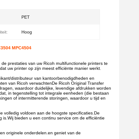
PET
teit:
Hoog
C3504 MPC4504
e prestaties van uw Ricoh multifunctionele printers te
uw printer op zijn meest efficiënte manier werkt.
ikant/distributeur van kantoorbenodigdheden en
anten van Ricoh verwachtenDe Ricoh Original Transfer
dragen, waardoor duidelijke, levendige afdrukken worden
, in tegenstelling tot integrale eenheden (die bestaan
ngen of intermitterende storingen, waardoor u tijd en
ie volledig voldoen aan de hoogste specificaties.De
is.Wij bieden u een continu service om de efficiëntie
n originele onderdelen.en geniet van de