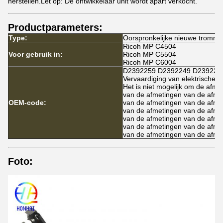
herstellen.Let op: De ontwikkelaar unit wordt apart verkocht.
Productparameters:
Type:
Oorspronkelijke nieuwe tromm
Ricoh MP C4504
Voor gebruik in:
Ricoh MP C5504
Ricoh MP C6004
D2392259 D2392249 D239223
Vervaardiging van elektrische 
Het is niet mogelijk om de afm
van de afmetingen van de afme
OEM-code:
van de afmetingen van de afme
van de afmetingen van de afme
van de afmetingen van de afme
van de afmetingen van de afme
van de afmetingen van de afme
Foto: