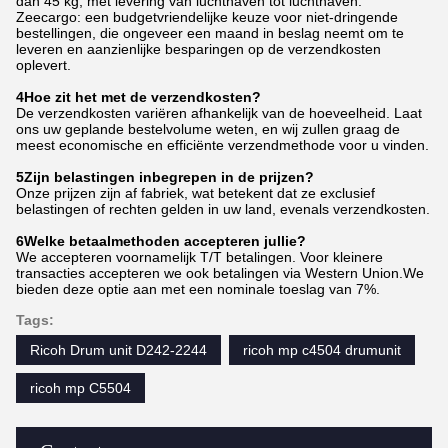
dan 45 kg, met levering van luchthaven tot luchthaven.
Zeecargo: een budgetvriendelijke keuze voor niet-dringende
bestellingen, die ongeveer een maand in beslag neemt om te
leveren en aanzienlijke besparingen op de verzendkosten
oplevert.
4Hoe zit het met de verzendkosten?
De verzendkosten variëren afhankelijk van de hoeveelheid. Laat
ons uw geplande bestelvolume weten, en wij zullen graag de
meest economische en efficiënte verzendmethode voor u vinden.
5Zijn belastingen inbegrepen in de prijzen?
Onze prijzen zijn af fabriek, wat betekent dat ze exclusief
belastingen of rechten gelden in uw land, evenals verzendkosten.
6Welke betaalmethoden accepteren jullie?
We accepteren voornamelijk T/T betalingen. Voor kleinere
transacties accepteren we ook betalingen via Western Union.We
bieden deze optie aan met een nominale toeslag van 7%.
Tags:
Ricoh Drum unit D242-2244
ricoh mp c4504 drumunit
ricoh mp C5504