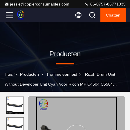
jessie@copierconsumables.com
86-0757-86771039
Chatten
Producten
Huis
>
Producten
>
Trommeleenheid
>
Ricoh Drum Unit
Without Developer Unit Cyan Voor Ricoh MP C4504 C5504
C6004 MPC4504 MPC5504 MPC6004 D242-2244