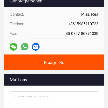
Contactpersonen
Contactpersonen:
Miss. Rea
Telefoon:
+8615986110723
Fax:
86-0757-86771039
Praatje Nu
Mail ons.