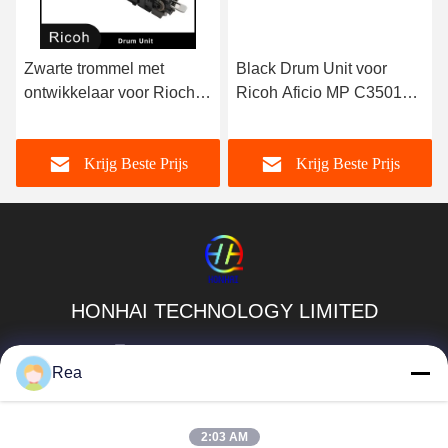
Zwarte trommel met
Black Drum Unit voor
ontwikkelaar voor Rioch
Ricoh Aficio MP C3501
SPC 840
MP C4501 MP C5501
Lanier LD630C LD635C
Krijg Beste Prijs
Krijg Beste Prijs
LD645C LD655C Savin
C9130 C9135 C9145
C9155 D089-2250
D0892250
HONHAI TECHNOLOGY LIMITED
jessie@copierconsumables.com
Rea
86-0757-86771039
Gebouw H, Guangping International Industrial Park
2:03 AM