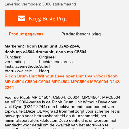
Levering vermogen: 5000 stuks/maand
Krijg Beste Prijs
Productgegevens
Productbeschrijving
Markeren:
Ricoh Drum unit D242-2244
,
ricoh mp c4504 drumunit
,
ricoh mp C5504
Functies:
Origineel
verzending:
Lucht/zee/express
Installatiemethode:
Schuif
Afdrukkwaliteit:
Hoog
Ricoh Drum Unit Without Developer Unit Cyan Voor Ricoh
MP C4504 C5504 C6004 MPC4504 MPC5504 MPC6004 D242-
2244
Voor de Ricoh MP C4504, C5504, C6004, MPC4504, MPC5504
en MPC6004-series is de Ricoh Drum Unit Without Developer
Unit Cyan (D242-2244) een beeldvormende component van
topkwaliteit.Deze OEM-graad trommel zorgt voor scherpeHet is
ontworpen voor betrouwbaarheid en duurzaamheid, het
minimaliseert afdrukdefecten.Deze eenheid is ontworpen met
aandacht voor detail om de kwaliteit van het afdrukken te