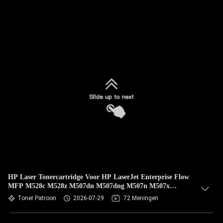
HP Laser Tonercartridge Voor HP LaserJet Enterprise Flow
MFP M528c M528z M507dn M507dng M507n M507x
CF289A 89A
Toner Patroon
2026-07-29
72 Meningen